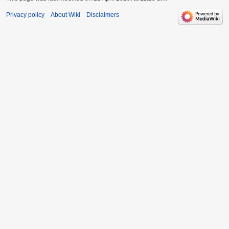
Privacy policy
About Wiki
Disclaimers